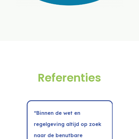
Referenties
Use
“Binnen de wet en
v
the
e
regelgeving altijd op zoek
T
left
naar de benutbare
and