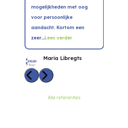
d
mogelijkheden met oog
right
voor persoonlijke
arrow
der
aandacht. Kortom een
keys
zeer…
Lees verder
to
access
Maria Libregts
the
carousel
Press
navigation
escape
Press
buttons
to
Alle referenties
escape
go
to
to
go
the