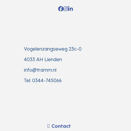
Facebook
Instagram
LinkedIn
Vogelenzangseweg 23c-0
4033 AH Lienden
info@tramm.nl
Tel: 0344-745066
Contact