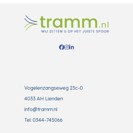
Facebook
Instagram
LinkedIn
Vogelenzangseweg 23c-0
4033 AH Lienden
info@tramm.nl
Tel: 0344-745066