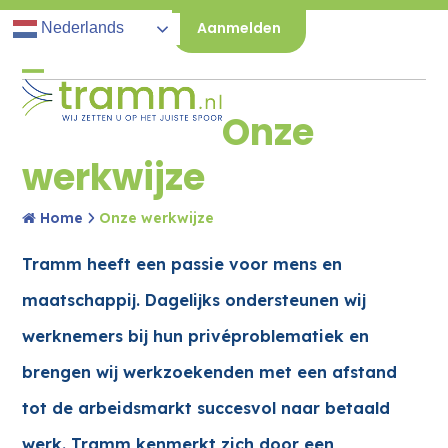
Skip
Aanmelden
Nederlands
to
Open
Close
content
Onze
mobile
mobile
werkwijze
menu
menu
Home
Onze werkwijze
Tramm heeft een passie voor mens en
maatschappij. Dagelijks ondersteunen wij
werknemers bij hun privéproblematiek en
brengen wij werkzoekenden met een afstand
tot de arbeidsmarkt succesvol naar betaald
werk. Tramm kenmerkt zich door een