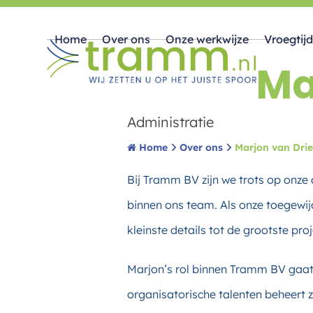
Skip
Home
Over ons
Onze werkwijze
Vroegtijd
to
Ma
content
Administratie
Home
Over ons
Marjon van Drie
Bij Tramm BV zijn we trots op onze
binnen ons team. Als onze toegewijd
kleinste details tot de grootste pro
Marjon’s rol binnen Tramm BV gaat 
organisatorische talenten beheert z