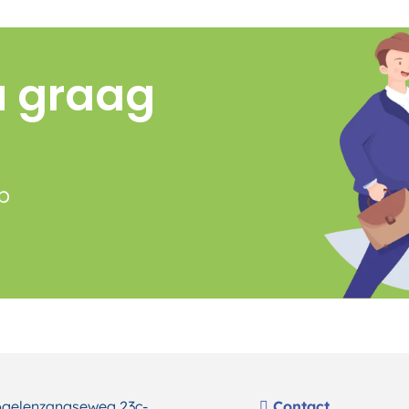
u graag
p
gelenzangseweg 23c-
Contact