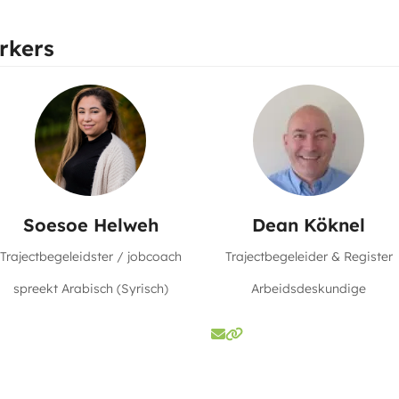
rkers
Soesoe Helweh
Dean Köknel
Trajectbegeleidster / jobcoach
Trajectbegeleider & Register
spreekt Arabisch (Syrisch)
Arbeidsdeskundige
E-
Website
mail