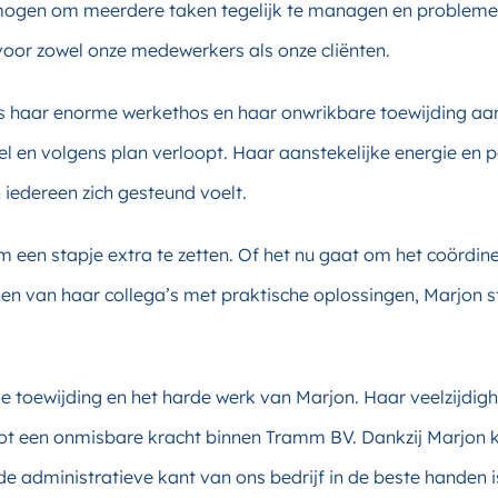
mogen om meerdere taken tegelijk te managen en probleme
oor zowel onze medewerkers als onze cliënten.
s haar enorme werkethos en haar onwrikbare toewijding aan h
l en volgens plan verloopt. Haar aanstekelijke energie en po
edereen zich gesteund voelt.
m een stapje extra te zetten. Of het nu gaat om het coördi
n van haar collega’s met praktische oplossingen, Marjon st
de toewijding en het harde werk van Marjon. Haar veelzijdig
t een onmisbare kracht binnen Tramm BV. Dankzij Marjon k
de administratieve kant van ons bedrijf in de beste handen i