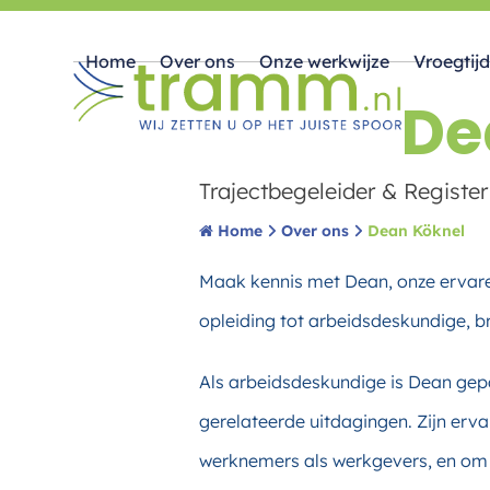
Skip
Home
Over ons
Onze werkwijze
Vroegtijd
to
De
content
Trajectbegeleider & Registe
Home
Over ons
Dean Köknel
Maak kennis met Dean, onze ervaren
opleiding tot arbeidsdeskundige, 
Als arbeidsdeskundige is Dean gep
gerelateerde uitdagingen. Zijn erva
werknemers als werkgevers, en om o