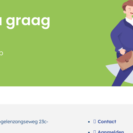
u graag
p
gelenzangseweg 23c-
Contact
Aanmelden