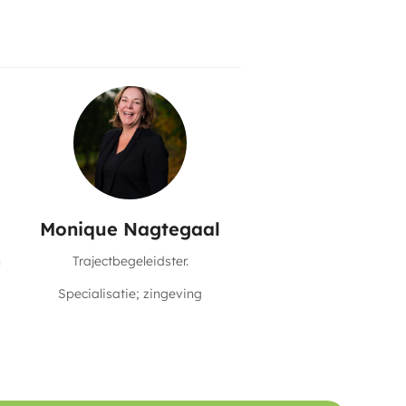
Monique Nagtegaal
h
Trajectbegeleidster.
Specialisatie; zingeving